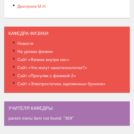
Дмитриев М.Н
.
КАФЕДРА ФИЗИКИ
Новости
На уроках физики
Сайт «Физика внутри нас»
Сайт «Что могут нанотехнологии?»
Сайт «Прогулки с физикой-2»
Сайт «Электростатика заряженных бусинок»
УЧИТЕЛЯ КАФЕДРЫ:
parent menu item not found: "369"