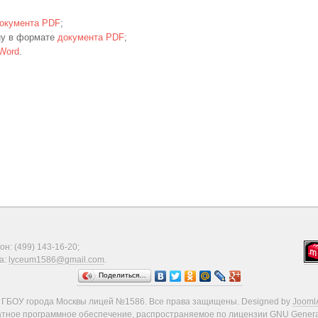
окумента PDF
;
ну в формате
документа PDF
;
Word
.
н: (499) 143-16-20;
а:
lyceum1586@gmail.com
.
Поделиться…
 ГБОУ города Москвы лицей №1586. Все права защищены. Designed by
Jooml
атное программное обеспечение, распространяемое по лицензии
GNU General