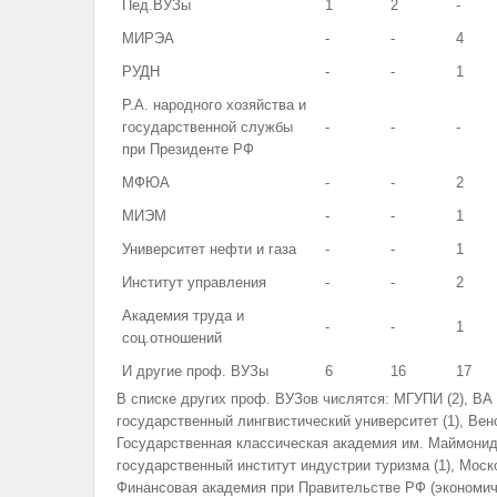
Пед.ВУЗы
1
2
-
МИРЭА
-
-
4
РУДН
-
-
1
Р.А. народного хозяйства и
государственной службы
-
-
-
при Президенте РФ
МФЮА
-
-
2
МИЭМ
-
-
1
Университет нефти и газа
-
-
1
Институт управления
-
-
2
Академия труда и
-
-
1
соц.отношений
И другие проф. ВУЗы
6
16
17
В списке других проф. ВУЗов числятся: МГУПИ (2), ВА 
государственный лингвистический университет (1), Венс
Государственная классическая академия им. Маймонида
государственный институт индустрии туризма (1), Моск
Финансовая академия при Правительстве РФ (экономиче