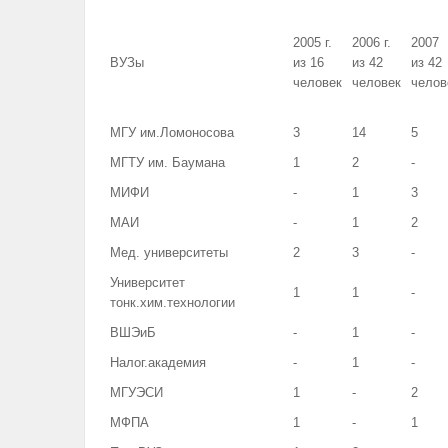
2005 г.
2006 г.
2007
ВУЗы
из 16
из 42
из 42
человек
человек
челов
МГУ им.Ломоносова
3
14
5
МГТУ им. Баумана
1
2
-
МИФИ
-
1
3
МАИ
-
1
2
Мед. университеты
2
3
-
Университет
1
1
-
тонк.хим.технологии
ВШЭиБ
-
1
-
Налог.академия
-
1
-
МГУЭСИ
1
-
2
МФПА
1
-
1