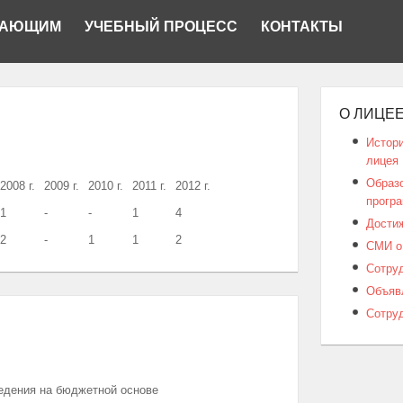
ПАЮЩИМ
УЧЕБНЫЙ ПРОЦЕСС
КОНТАКТЫ
О ЛИЦЕЕ
Истори
лицея
Образ
2008 г.
2009 г.
2010 г.
2011 г.
2012 г.
прогр
1
-
-
1
4
Дости
2
-
1
1
2
СМИ о
Сотру
Объяв
Сотру
едения на бюджетной основе