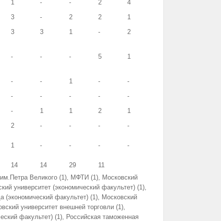
1
-
-
2
4
3
-
2
2
1
3
3
1
-
2
-
-
-
5
1
-
-
1
-
-
-
-
-
-
-
-
1
1
2
1
2
-
-
-
-
1
-
-
-
-
14
14
29
11
им.Петра Великого (1), МФТИ (1), Московский
кий университет (экономический факультет) (1),
 (экономический факультет) (1), Московский
овский университет внешней торговли (1),
ский факультет) (1), Российская таможенная