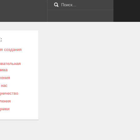
:
я создания
овательная
амма
жения
 нас
дничество
ления
дники