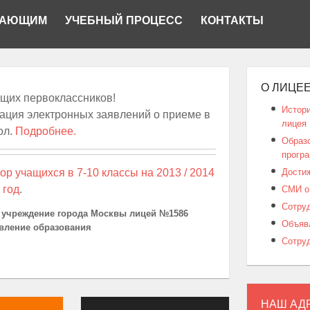
ПАЮЩИМ
УЧЕБНЫЙ ПРОЦЕСС
КОНТАКТЫ
О ЛИЦЕЕ
щих первоклассников!
Истори
рация электронных заявлений о приеме в
лицея
ол.
Подробнее.
Образ
прогр
Дости
ор учащихся в 7-10 классы на 2013 / 2014
 год
.
СМИ о
Сотру
 учреждение города Москвы лицей №1586
Объяв
вление образования
Сотру
НАШ АД