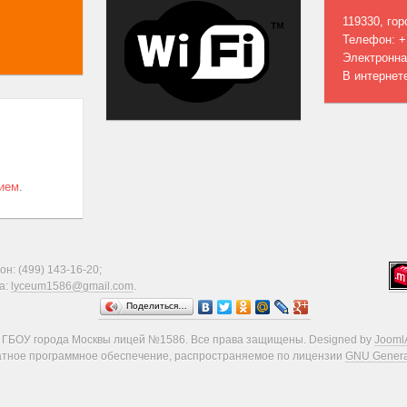
119330, го
Телефон: +7
Электронна
В интернет
нием
.
н: (499) 143-16-20;
а:
lyceum1586@gmail.com
.
Поделиться…
 ГБОУ города Москвы лицей №1586. Все права защищены. Designed by
Jooml
атное программное обеспечение, распространяемое по лицензии
GNU General