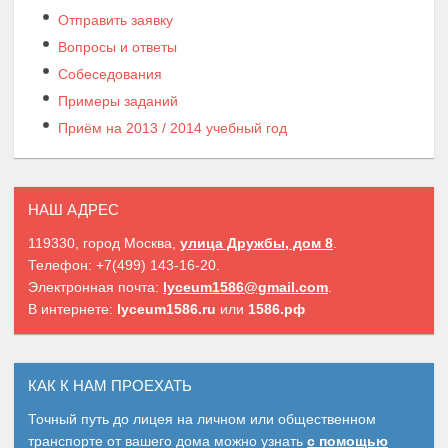
Отправить заявку
Вопросы и ответы
Собеседования
Примеры заданий
Приём на 2013 / 2014 учебный год
НАШ АДРЕС
119330, город Москва,
улица Дружбы, дом 8
.
Телефон: +7(499) 143-16-20.
Электронная почта:
lyceum1586@gmail.com
.
В интернете:
lyceum1586.ru
или
1586.рф
КАК К НАМ ПРОЕХАТЬ
Точный путь до лицея на личном или общественном
транспорте от вашего дома можно узнать
с помощью